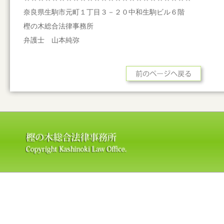
奈良県生駒市元町１丁目３－２０中和生駒ビル６階
樫の木総合法律事務所
弁護士 山本純弥