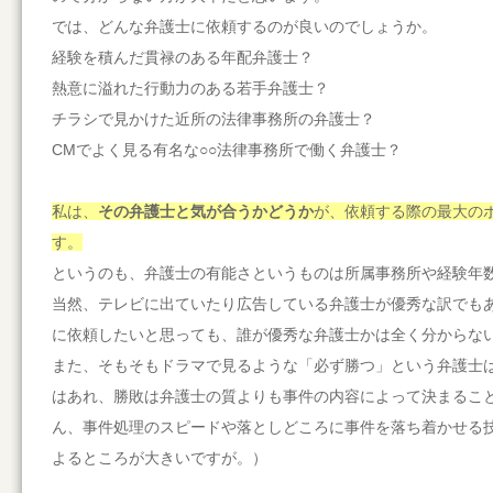
では、どんな弁護士に依頼するのが良いのでしょうか。
経験を積んだ貫禄のある年配弁護士？
熱意に溢れた行動力のある若手弁護士？
チラシで見かけた近所の法律事務所の弁護士？
CMでよく見る有名な○○法律事務所で働く弁護士？
私は、
その弁護士と気が合うかどうか
が、依頼する際の最大の
す。
というのも、弁護士の有能さというものは所属事務所や経験年
当然、テレビに出ていたり広告している弁護士が優秀な訳でも
に依頼したいと思っても、誰が優秀な弁護士かは全く分からな
また、そもそもドラマで見るような「必ず勝つ」という弁護士
はあれ、勝敗は弁護士の質よりも事件の内容によって決まるこ
ん、事件処理のスピードや落としどころに事件を落ち着かせる
よるところが大きいですが。）