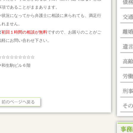
2014
事項であることがままあります。
若草山
い状況になってから弁護士に相談に来られても、満足行
2014
生駒駅
しれません。
ば
初回１時間の相談が無料
ですので、お困りのことがご
2014
いじめ
気軽にお問い合わせ下さい。
2014
奈良に
☆☆☆☆☆☆☆☆☆
2014
中和生駒ビル６階
201
2013
熊野古