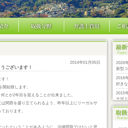
2014年01月05日
2020
とうございます！
新型コ
2016
ます！
好きな
業を開始致します。
2015
し、何とか2年目を迎えることが出来ました。
大河ド
には関西を盛り立てられるよう、昨年以上にリーガルサ
2015
っております。
201
す！！
だったということがあるように、法律問題ではないと思