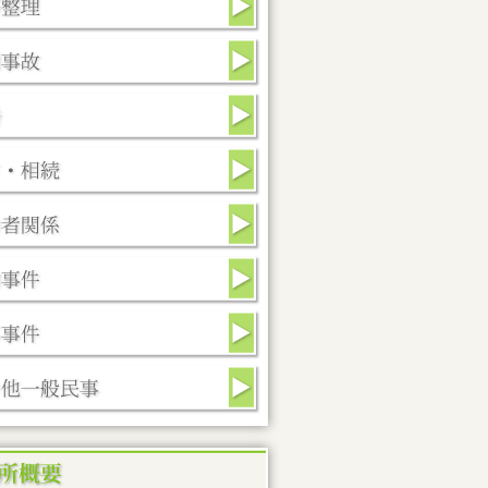
年5月12日
モノレール問題
年4月10日
前こんなとこ
年2月28日
予防授業
年1月31日
旨いものなし！？
年1月5日
4年あけましておめでとうございます！
年12月15日
道