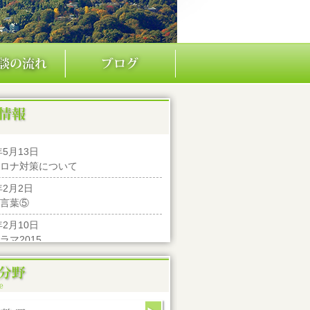
年5月13日
ロナ対策について
年2月2日
言葉⑤
年2月10日
ラマ2015
年1月4日
5年あけましておめでとうございま